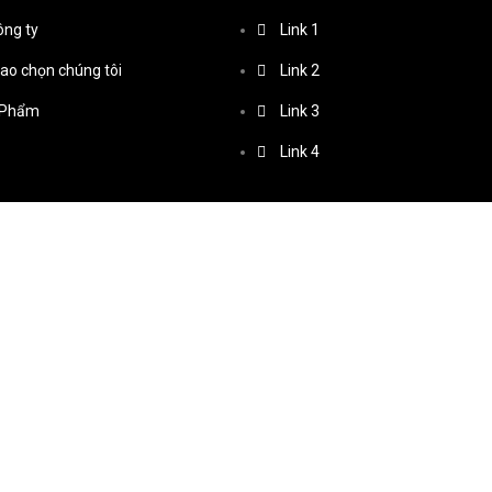
ông ty
Link 1
sao chọn chúng tôi
Link 2
 Phẩm
Link 3
Link 4
© Copyright © 2024 Hưng Thịnh Rubber. All rights reserved. Design by Li