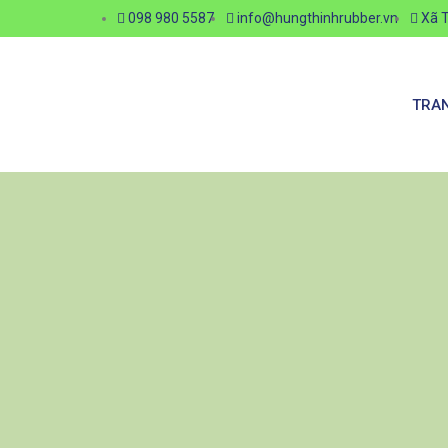
098 980 5587
info@hungthinhrubber.vn
Xã T
TRA