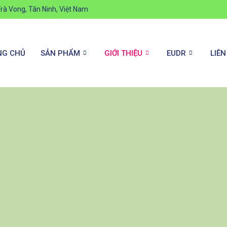
rà Vong, Tân Ninh, Việt Nam
NG CHỦ
SẢN PHẨM
GIỚI THIỆU
EUDR
LIÊN