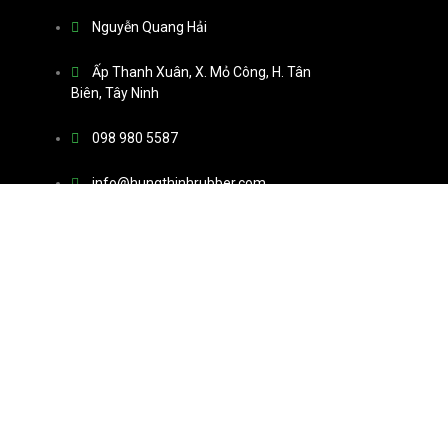
Nguyễn Quang Hải
Ấp Thanh Xuân, X. Mỏ Công, H. Tân
Biên, Tây Ninh
098 980 5587
info@hungthinhrubber.com
Mon - Sat 07:00 - 16:00
u